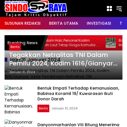
Langsung
ke
konten
SUSUNAN REDAKSI
BERITA UTAMA
INVESTIGASI
TNI
:
Hingga Malam Hari, Personel Kodim
Bati Tuu
Breaking News
1009/Tanah Laut Tetap Siaga Karhutla di
Murung P
Berita
Berbagai Lokasi
Terbuka 
Tegakkan Netralitas TNI Dalam
Padangi
Hari:
31 Januari 2024
Pemilu 2024, Kodim 1616/Gianyar
Gelar Pembinaan Netralitas TNI
Januari 31, 2024
Bentuk Empati Terhadap Kemanusiaan,
Babinsa Koramil 19/ Kuwarasan Ikuti
Donor Darah
Berita
Januari 31, 2024
Danyonmarhanlan VIII Bitung Menerima