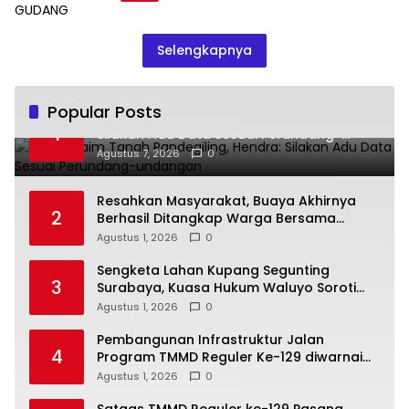
Selengkapnya
Popular Posts
Saling Klaim Tanah Pandegiling, Hendra:
1
Silakan Adu Data Sesuai Perundang-
undangan
Agustus 7, 2026
0
Resahkan Masyarakat, Buaya Akhirnya
2
Berhasil Ditangkap Warga Bersama
Babinsa Koramil 04/Jawai
Agustus 1, 2026
0
Sengketa Lahan Kupang Segunting
3
Surabaya, Kuasa Hukum Waluyo Soroti
Dugaan Cacat Hukum Peralihan SHM 964
Agustus 1, 2026
0
Pembangunan Infrastruktur Jalan
4
Program TMMD Reguler Ke-129 diwarnai
Senda Gurau Satgas dan Warga Desa
Agustus 1, 2026
0
Tempapan Hulu