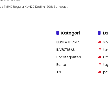
s TMMD Reguler Ke-129 Kodim 1208/Sambas…
Kategori
La
BERITA UTAMA
si
INVESTIGASI
ta
Uncategorized
ut
Berita
ta
TNI
pol