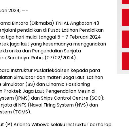
uari 2024, —-
tama Bintara (Dikmaba) TNI AL Angkatan 43
jalani pendidikan di Pusat Latihan Pendidikan
ma tiga hari mulai tanggal 5 – 7 Februari 2024
ktek jaga laut yang kesemuanya menggunakan
Elektronika dan Pengendalian Senjata
oro Surabaya. Rabu, (07/02/2024).
para Instruktur Puslatlekdalsen kepada para
alatan Simulator dan materi Jaga Laut; Latihan
e Simulator (BS) dan Dinamic Positioning
 Praktek Jaga Laut Pengendalian Mesin di
stem (IPMS) dan Ships Control Centre (SCC);
njata di NFS (Naval Firing System (NVS) dan
stem (TCMS).
aut (P) Arianto Wibowo selaku Instruktur berharap