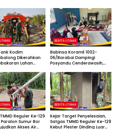
 UTAMA
BERITA UTAMA
Tank Kodim
Babinsa Koramil 1002-
abalong Dikerahkan
06/Barabai Dampingi
Kebakaran Lahan
Posyandu Cenderawasih,
0,5 Hektare
Perkuat Upaya Cegah
Stunting
 UTAMA
BERITA UTAMA
 TMMD Reguler Ke-129
Kejar Target Penyelesaian,
 Paralon Sumur Bor
Satgas TMMD Reguler Ke-129
judkan Akses Air
Kebut Plester Dinding Luar