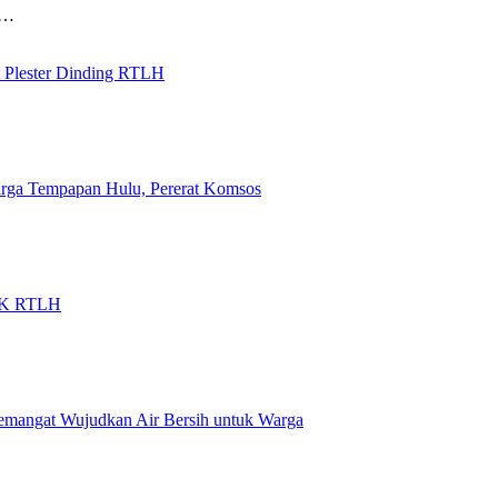
a…
 Plester Dinding RTLH
rga Tempapan Hulu, Pererat Komsos
MCK RTLH
emangat Wujudkan Air Bersih untuk Warga