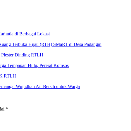
rhutla di Berbagai Lokasi
 Ruang Terbuka Hijau (RTH) SMaRT di Desa Padangin
 Plester Dinding RTLH
rga Tempapan Hulu, Pererat Komsos
MCK RTLH
emangat Wujudkan Air Bersih untuk Warga
dai
*