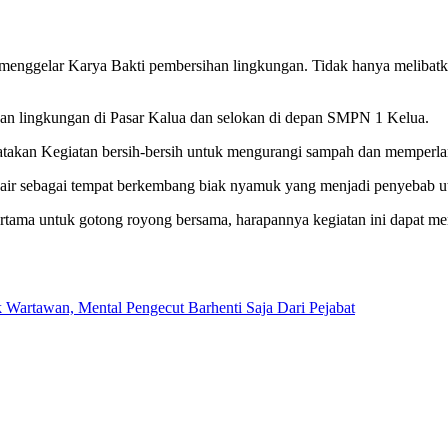
nggelar Karya Bakti pembersihan lingkungan. Tidak hanya melibatka
han lingkungan di Pasar Kalua dan selokan di depan SMPN 1 Kelua.
akan Kegiatan bersih-bersih untuk mengurangi sampah dan memperlancar
 air sebagai tempat berkembang biak nyamuk yang menjadi penyebab 
ertama untuk gotong royong bersama, harapannya kegiatan ini dapat m
artawan, Mental Pengecut Barhenti Saja Dari Pejabat