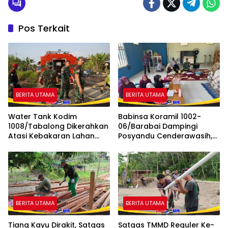
Pos Terkait
BERITA UTAMA
BERITA UTAMA
Water Tank Kodim
Babinsa Koramil 1002-
1008/Tabalong Dikerahkan
06/Barabai Dampingi
Atasi Kebakaran Lahan
Posyandu Cenderawasih,
Seluas 0,5 Hektare
Perkuat Upaya Cegah
Stunting
BERITA UTAMA
BERITA UTAMA
Tiang Kayu Dirakit, Satgas
Satgas TMMD Reguler Ke-