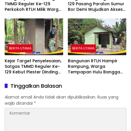
TMMD Reguler Ke-129
129 Pasang Paralon Sumur
Perkokoh RTLH Milik Warga
Bor Demi Wujudkan Akses
Tempapan Hulu
Air Bersih
BERITA UTAMA
BERITA UTAMA
Kejar Target Penyelesaian,
Bangunan RTLH Hampir
Satgas TMMD Reguler Ke-
Rampung, Warga
129 Kebut Plester Dinding
Tempapan Hulu Bangga
Luar MCK RTLH
dengan Program TMMD
Reguler Ke-129
Tinggalkan Balasan
Alamat email Anda tidak akan dipublikasikan.
Ruas yang
wajib ditandai
*