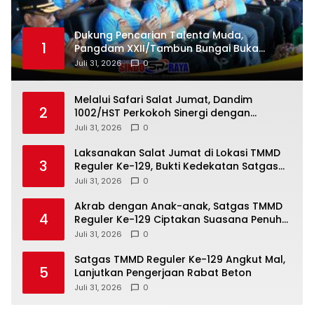
Dukung Pencarian Talenta Muda,
1
Pangdam XXII/Tambun Bungai Buka
Turnamen Sepak Bola Gubernur Cup
Juli 31, 2026
0
Road Pangdam Cup TA 2026
Melalui Safari Salat Jumat, Dandim
2
1002/HST Perkokoh Sinergi dengan
Masyarakat
Juli 31, 2026
0
Laksanakan Salat Jumat di Lokasi TMMD
3
Reguler Ke-129, Bukti Kedekatan Satgas
Kodim 1208/Sambas dengan Warga
Juli 31, 2026
0
Tempapan Hulu
Akrab dengan Anak-anak, Satgas TMMD
4
Reguler Ke-129 Ciptakan Suasana Penuh
Keceriaan di Desa Tempapan Hulu
Juli 31, 2026
0
Satgas TMMD Reguler Ke-129 Angkut Mal,
5
Lanjutkan Pengerjaan Rabat Beton
Juli 31, 2026
0