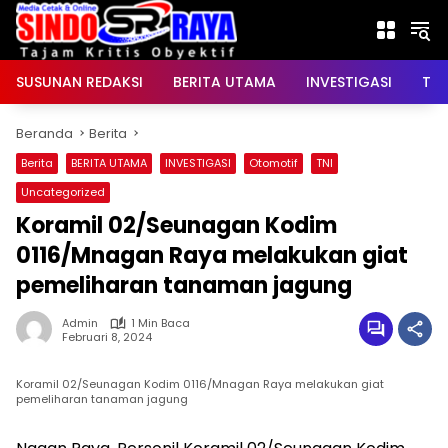
Langsung
ke
konten
SUSUNAN REDAKSI
BERITA UTAMA
INVESTIGASI
TNI
Beranda
Berita
Berita
BERITA UTAMA
INVESTIGASI
Otomotif
TNI
Uncategorized
Koramil 02/Seunagan Kodim
0116/Mnagan Raya melakukan giat
pemeliharan tanaman jagung
Admin
1 Min Baca
Februari 8, 2024
Koramil 02/Seunagan Kodim 0116/Mnagan Raya melakukan giat
pemeliharan tanaman jagung