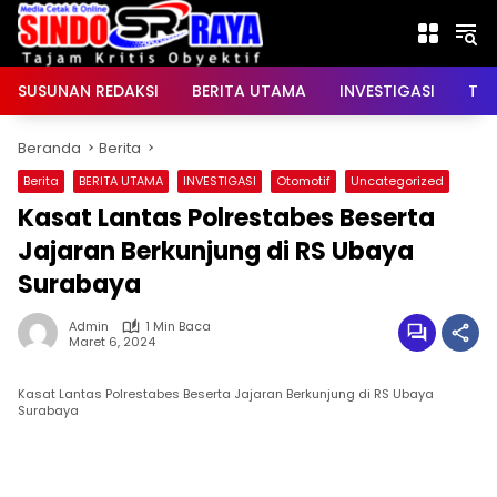
Langsung
ke
konten
SUSUNAN REDAKSI
BERITA UTAMA
INVESTIGASI
TNI
Beranda
Berita
Berita
BERITA UTAMA
INVESTIGASI
Otomotif
Uncategorized
Kasat Lantas Polrestabes Beserta
Jajaran Berkunjung di RS Ubaya
Surabaya
Admin
1 Min Baca
Maret 6, 2024
Kasat Lantas Polrestabes Beserta Jajaran Berkunjung di RS Ubaya
Surabaya