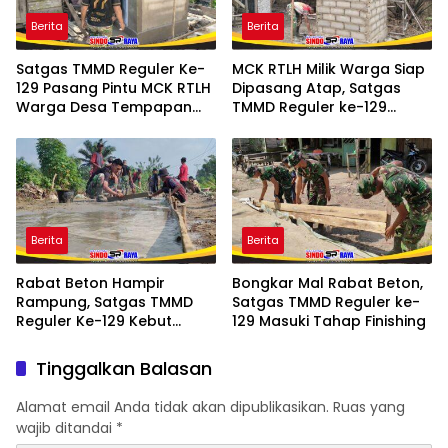
Berita
Berita
Satgas TMMD Reguler Ke-
MCK RTLH Milik Warga Siap
129 Pasang Pintu MCK RTLH
Dipasang Atap, Satgas
Warga Desa Tempapan
TMMD Reguler ke-129
Hulu
Percepat Penyelesaian
Berita
Berita
Rabat Beton Hampir
Bongkar Mal Rabat Beton,
Rampung, Satgas TMMD
Satgas TMMD Reguler ke-
Reguler Ke-129 Kebut
129 Masuki Tahap Finishing
Penyelesaian Pekerjaan
Tinggalkan Balasan
Alamat email Anda tidak akan dipublikasikan.
Ruas yang
wajib ditandai
*