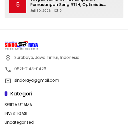
5
Pemasangan Seng RTLH, Optimistis
Program Selesai Tepat Waktu
Juli 30, 2026
0
Surabaya, Jawa Timur, Indonesia
0821-2143-0426
sindoraya@gmail.com
Kategori
BERITA UTAMA
INVESTIGASI
Uncategorized