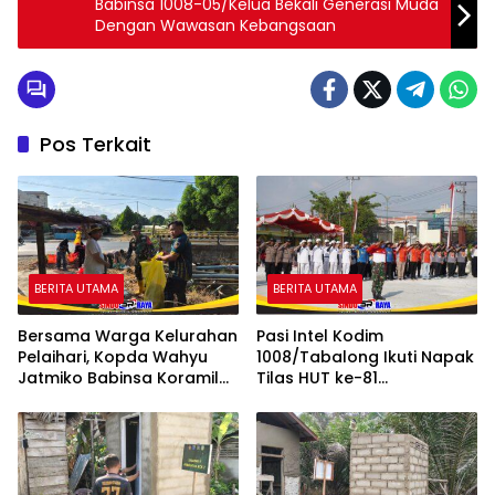
Babinsa 1008-05/Kelua Bekali Generasi Muda
Dengan Wawasan Kebangsaan
Pos Terkait
BERITA UTAMA
BERITA UTAMA
Bersama Warga Kelurahan
Pasi Intel Kodim
Pelaihari, Kopda Wahyu
1008/Tabalong Ikuti Napak
Jatmiko Babinsa Koramil
Tilas HUT ke-81
1009-02/Pelaihari Bersih-
Kemerdekaan RI, Wujud
bersih Sungai
Penghormatan kepada
Jasa Pahlawan