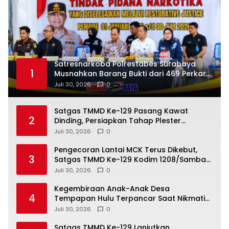
Satresnarkoba Polrestabes Surabaya
1
Musnahkan Barang Bukti dari 469 Perkara
Restorative Justice
Juli 30, 2026
0
Satgas TMMD Ke-129 Pasang Kawat
2
Dinding, Persiapkan Tahap Plester
Bangunan RTLH
Juli 30, 2026
0
Pengecoran Lantai MCK Terus Dikebut,
3
Satgas TMMD Ke-129 Kodim 1208/Sambas
Optimistis Selesai Tepat Waktu
Juli 30, 2026
0
Kegembiraan Anak-Anak Desa
4
Tempapan Hulu Terpancar Saat Nikmati
Air Bersih dari Sumur Bor Program TMMD
Juli 30, 2026
0
Ke-129
Satgas TMMD Ke-129 Lanjutkan