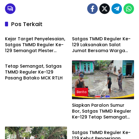
Pos Terkait
Berita
Berita
Kejar Target Penyelesaian,
Satgas TMMD Reguler Ke-
Satgas TMMD Reguler Ke-
129 Laksanakan Salat
129 Semangat Plester
Jumat Bersama Warga
Berita
Dinding RTLH
Tempapan Hulu, Pererat
Komsos
Tetap Semangat, Satgas
TMMD Reguler Ke-129
Pasang Batako MCK RTLH
Berita
Siapkan Paralon Sumur
Bor, Satgas TMMD Reguler
Ke-129 Tetap Semangat
Berita
Wujudkan Air Bersih untuk
Warga
Satgas TMMD Reguler Ke-
129 Kebut Pengerjaan