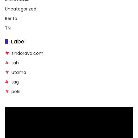
Uncategorized
Berita
TNI
Label
sindoraya.com
tah
utama
tag
polri