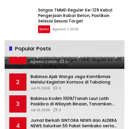
Satgas TMMD Reguler Ke-129 Kebut
Pengerjaan Rabat Beton, Pastikan
Selesai Sesuai Target
Berita
Agustus 7, 2026
Popular Posts
Kejar Target Penyelesaian, Satgas TMMD
1
Reguler Ke-129 Semangat Plester Dinding
RTLH
Agustus 7, 2026
0
Babinsa Ajak Warga Jaga Kamtibmas
2
Melalui Kegiatan Komsos di Tabalong
Juli 31, 2026
0
Babinsa Kodim 1009/Tanah Laut Latih
3
Paskibra di Wilayah Binaan, Tanamkan
Disiplin dan Jiwa Nasionalisme
Juli 31, 2026
0
Jumat Berkah SINTORA NEWS dan ALDERA
4
NEWS Salurkan 50 Paket Sembako serta