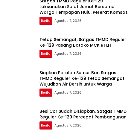
Satgas TMMD Reguler Ke-129
Laksanakan Salat Jumat Bersama
Warga Tempapan Hulu, Pererat Komsos
Berita
Agustus 7, 2026
Tetap Semangat, Satgas TMMD Reguler
Ke-129 Pasang Batako MCK RTLH
Berita
Agustus 7, 2026
Siapkan Paralon Sumur Bor, Satgas
TMMD Reguler Ke-129 Tetap Semangat
Wujudkan Air Bersih untuk Warga
Berita
Agustus 7, 2026
Besi Cor Sudah Disiapkan, Satgas TMMD
Reguler Ke-129 Percepat Pembangunan
Berita
Agustus 7, 2026