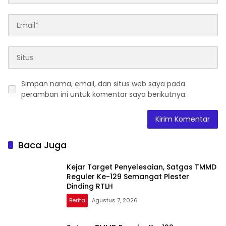
Simpan nama, email, dan situs web saya pada
peramban ini untuk komentar saya berikutnya.
Baca Juga
Kejar Target Penyelesaian, Satgas TMMD
Reguler Ke-129 Semangat Plester
Dinding RTLH
Berita
Agustus 7, 2026