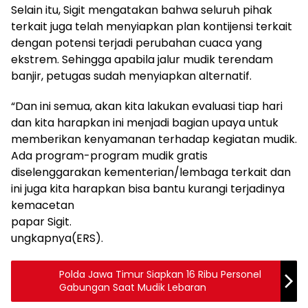
Selain itu, Sigit mengatakan bahwa seluruh pihak
terkait juga telah menyiapkan plan kontijensi terkait
dengan potensi terjadi perubahan cuaca yang
ekstrem. Sehingga apabila jalur mudik terendam
banjir, petugas sudah menyiapkan alternatif.
“Dan ini semua, akan kita lakukan evaluasi tiap hari
dan kita harapkan ini menjadi bagian upaya untuk
memberikan kenyamanan terhadap kegiatan mudik.
Ada program-program mudik gratis
diselenggarakan kementerian/lembaga terkait dan
ini juga kita harapkan bisa bantu kurangi terjadinya
kemacetan
papar Sigit.
ungkapnya(ERS).
Polda Jawa Timur Siapkan 16 Ribu Personel
Gabungan Saat Mudik Lebaran