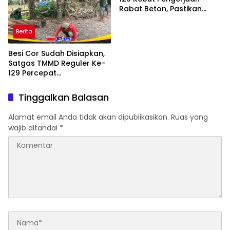
Rabat Beton, Pastikan
Selesai Sesuai Target
Berita
Besi Cor Sudah Disiapkan,
Satgas TMMD Reguler Ke-
129 Percepat
Pembangunan
Tinggalkan Balasan
Alamat email Anda tidak akan dipublikasikan.
Ruas yang
wajib ditandai
*