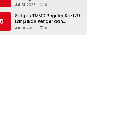
Warga Tempapan Hulu
Juli 31, 2026
0
Satgas TMMD Reguler Ke-129
5
Lanjutkan Pengerjaan
Bongkar Mal Rabat Beton
Juli 31, 2026
0