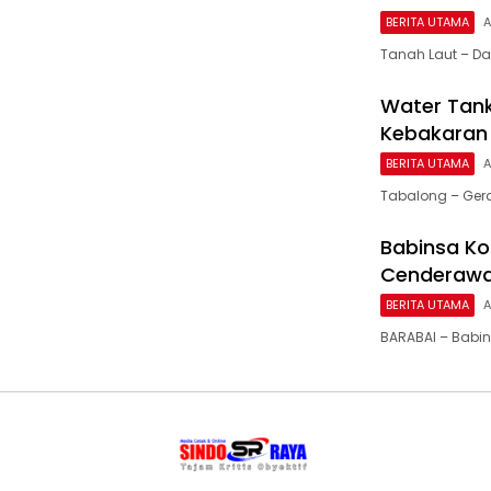
BERITA UTAMA
A
Tanah Laut – D
Water Tank
Kebakaran 
BERITA UTAMA
A
Tabalong – Ger
Babinsa Ko
Cenderawas
BERITA UTAMA
A
BARABAI – Babin