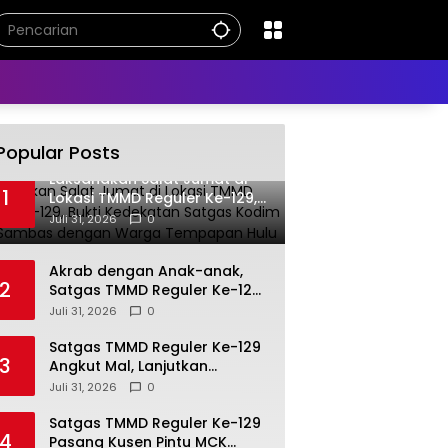
Popular Posts
Laksanakan Salat Jumat di
1
Lokasi TMMD Reguler Ke-129,
Bukti Kedekatan Satgas
Juli 31, 2026
0
Kodim 1208/Sambas dengan
Warga Tempapan Hulu
Akrab dengan Anak-anak,
2
Satgas TMMD Reguler Ke-129
Ciptakan Suasana Penuh
Juli 31, 2026
0
Keceriaan di Desa Tempapan
Hulu
Satgas TMMD Reguler Ke-129
3
Angkut Mal, Lanjutkan
Pengerjaan Rabat Beton
Juli 31, 2026
0
Satgas TMMD Reguler Ke-129
4
Pasang Kusen Pintu MCK