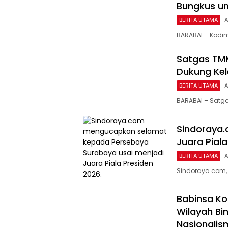
Bungkus u
BERITA UTAMA
A
BARABAI – Kodim
Satgas TMM
Dukung Kel
BERITA UTAMA
A
BARABAI – Satg
Sindoraya
Juara Pial
BERITA UTAMA
A
Sindoraya.com,
Babinsa Ko
Wilayah Bi
Nasionalis