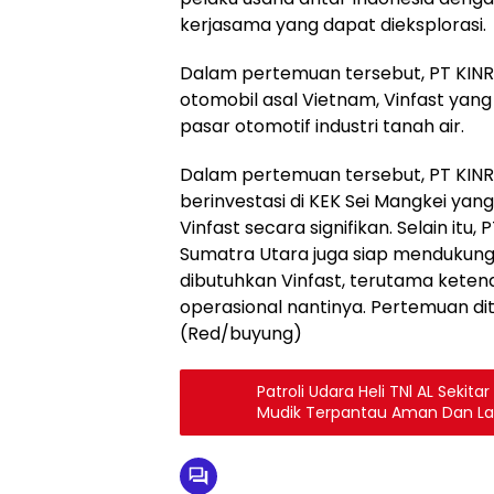
kerjasama yang dapat dieksplorasi.
Dalam pertemuan tersebut, PT KI
otomobil asal Vietnam, Vinfast yang
pasar otomotif industri tanah air.
Dalam pertemuan tersebut, PT KI
berinvestasi di KEK Sei Mangkei ya
Vinfast secara signifikan. Selain it
Sumatra Utara juga siap mendukung
dibutuhkan Vinfast, terutama keten
operasional nantinya. Pertemuan di
(Red/buyung)
Patroli Udara Heli TNl AL Seki
Mudik Terpantau Aman Dan L