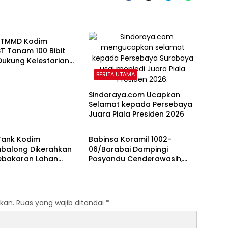
 UTAMA
 TMMD Kodim
T Tanam 100 Bibit
Dukung Kelestarian
ngan
BERITA UTAMA
Sindoraya.com Ucapkan
Selamat kepada Persebaya
Juara Piala Presiden 2026
 UTAMA
BERITA UTAMA
Tank Kodim
Babinsa Koramil 1002-
abalong Dikerahkan
06/Barabai Dampingi
Kebakaran Lahan
Posyandu Cenderawasih,
0,5 Hektare
Perkuat Upaya Cegah
Stunting
kan.
Ruas yang wajib ditandai
*