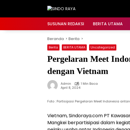
Langsung
ke
konten
SUSUNAN REDAKSI
BERITA UTAMA
Beranda
Berita
Berita
BERITA UTAMA
Uncategorized
Pergelaran Meet Indo
dengan Vietnam
Admin
1 Min Baca
April 8, 2024
Foto : Partisipasi Pergelaran Meet Indonesia ant
Vietnam, Sindoraya.com PT Kawasan 
Mangkei berpartisipasi dalam keg
pelaku usaha antar Indonesia deng