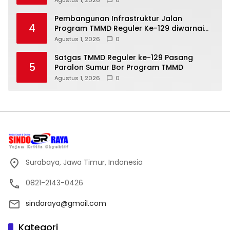
Pembangunan Infrastruktur Jalan
4
Program TMMD Reguler Ke-129 diwarnai
Senda Gurau Satgas dan Warga Desa
Agustus 1, 2026
0
Tempapan Hulu
Satgas TMMD Reguler ke-129 Pasang
5
Paralon Sumur Bor Program TMMD
Agustus 1, 2026
0
Surabaya, Jawa Timur, Indonesia
0821-2143-0426
sindoraya@gmail.com
Kategori