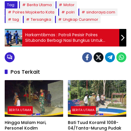
Tag:
Berita Utama
Motor
Polres Mojokerto Kota
polri
sindoraya.com
tag
Tersangka
Ungkap Curanmor
Harkamtibmas : Patroli Pesisir Polres
Situbondo Berbagi Nasi Bungkus Untuk
Nelayan
Pos Terkait
BERITA UTAMA
BERITA UTAMA
Hingga Malam Hari,
Bati Tuud Koramil 1008-
Personel Kodim
04/Tanta–Murung Pudak