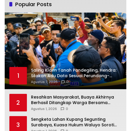
Popular Posts
Saling Klaim Tanah Pandegiling, Hendra:
1
Silakan Adu Data Sesuai Perundang-
undangan
Agustus 7, 2026
0
Resahkan Masyarakat, Buaya Akhirnya
2
Berhasil Ditangkap Warga Bersama
Babinsa Koramil 04/Jawai
Agustus 1, 2026
0
Sengketa Lahan Kupang Segunting
3
Surabaya, Kuasa Hukum Waluyo Soroti
Dugaan Cacat Hukum Peralihan SHM 964
Agustus 1, 2026
0