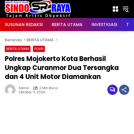
Langsung
ke
konten
SUSUNAN REDAKSI
BERITA UTAMA
INVESTIGASI
TNI
Beranda
BERITA UTAMA
BERITA UTAMA
POLRI
Polres Mojokerto Kota Berhasil
Ungkap Curanmor Dua Tersangka
dan 4 Unit Motor Diamankan
Admin
2 Min Baca
Oktober 11, 2025