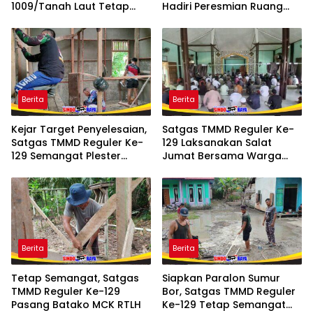
1009/Tanah Laut Tetap
Hadiri Peresmian Ruang
Siaga Karhutla di Berbagai
Terbuka Hijau (RTH) SMaRT
Lokasi
di Desa Padangin
Berita
Berita
Kejar Target Penyelesaian,
Satgas TMMD Reguler Ke-
Satgas TMMD Reguler Ke-
129 Laksanakan Salat
129 Semangat Plester
Jumat Bersama Warga
Dinding RTLH
Tempapan Hulu, Pererat
Komsos
Berita
Berita
Tetap Semangat, Satgas
Siapkan Paralon Sumur
TMMD Reguler Ke-129
Bor, Satgas TMMD Reguler
Pasang Batako MCK RTLH
Ke-129 Tetap Semangat