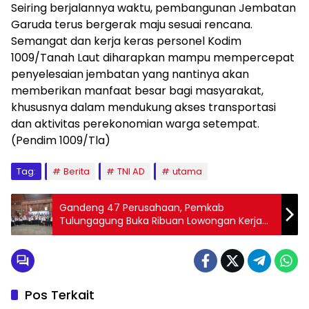
Seiring berjalannya waktu, pembangunan Jembatan
Garuda terus bergerak maju sesuai rencana.
Semangat dan kerja keras personel Kodim
1009/Tanah Laut diharapkan mampu mempercepat
penyelesaian jembatan yang nantinya akan
memberikan manfaat besar bagi masyarakat,
khususnya dalam mendukung akses transportasi
dan aktivitas perekonomian warga setempat.
(Pendim 1009/Tla)
Tag:
Berita
TNI AD
utama
Gandeng 47 Perusahaan, Pemkab
Tulungagung Buka Ribuan Lowongan Kerja
untuk Dongkrak Kesejahteraan Masyarakat
Tulungagung
Pos Terkait