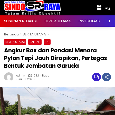
Langsung
ke
konten
SUSUNAN REDAKSI
BERITA UTAMA
INVESTIGASI
TNI
Beranda
BERITA UTAMA
BERITA UTAMA
DAERAH
TNI
Angkur Box dan Pondasi Menara
Pylon Tepi Jauh Dirapikan, Pertegas
Bentuk Jembatan Garuda
Admin
2 Min Baca
Juni 10, 2026