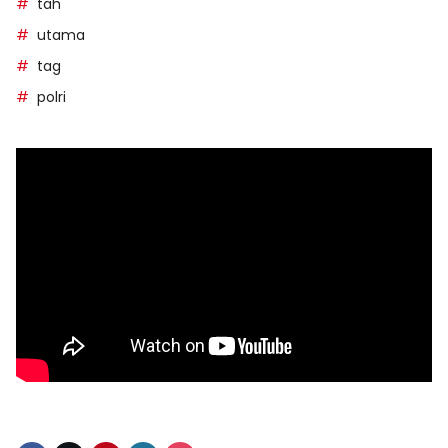
tah
utama
tag
polri