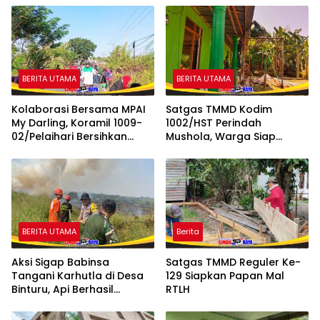
BERITA UTAMA
BERITA UTAMA
Kolaborasi Bersama MPAI
Satgas TMMD Kodim
My Darling, Koramil 1009-
1002/HST Perindah
02/Pelaihari Bersihkan
Mushola, Warga Siap
Sampah di Jalan Desa
Nikmati Tempat Ibadah
Atu-Atu
Lebih Nyaman
BERITA UTAMA
Berita
Aksi Sigap Babinsa
Satgas TMMD Reguler Ke-
Tangani Karhutla di Desa
129 Siapkan Papan Mal
Binturu, Api Berhasil
RTLH
Dipadamkan