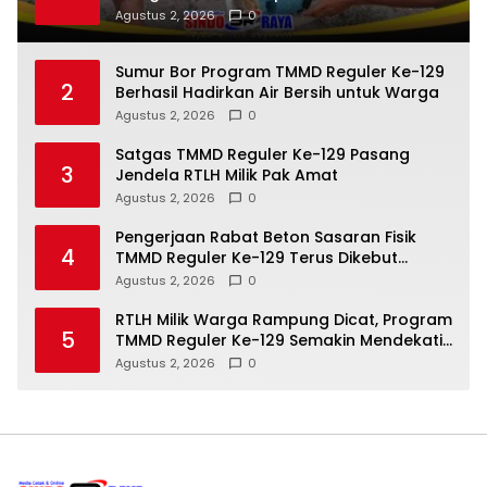
Program TMMD
Agustus 2, 2026
0
Sumur Bor Program TMMD Reguler Ke-129
2
Berhasil Hadirkan Air Bersih untuk Warga
Agustus 2, 2026
0
Satgas TMMD Reguler Ke-129 Pasang
3
Jendela RTLH Milik Pak Amat
Agustus 2, 2026
0
Pengerjaan Rabat Beton Sasaran Fisik
4
TMMD Reguler Ke-129 Terus Dikebut
Satgas dan Warga Desa Tempapan Hulu
Agustus 2, 2026
0
RTLH Milik Warga Rampung Dicat, Program
5
TMMD Reguler Ke-129 Semakin Mendekati
Penyelesaian
Agustus 2, 2026
0