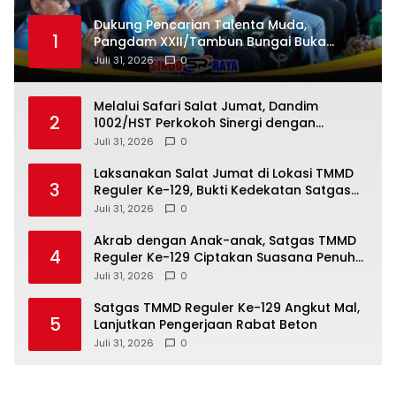
Dukung Pencarian Talenta Muda,
1
Pangdam XXII/Tambun Bungai Buka
Turnamen Sepak Bola Gubernur Cup
Juli 31, 2026
0
Road Pangdam Cup TA 2026
Melalui Safari Salat Jumat, Dandim
2
1002/HST Perkokoh Sinergi dengan
Masyarakat
Juli 31, 2026
0
Laksanakan Salat Jumat di Lokasi TMMD
3
Reguler Ke-129, Bukti Kedekatan Satgas
Kodim 1208/Sambas dengan Warga
Juli 31, 2026
0
Tempapan Hulu
Akrab dengan Anak-anak, Satgas TMMD
4
Reguler Ke-129 Ciptakan Suasana Penuh
Keceriaan di Desa Tempapan Hulu
Juli 31, 2026
0
Satgas TMMD Reguler Ke-129 Angkut Mal,
5
Lanjutkan Pengerjaan Rabat Beton
Juli 31, 2026
0