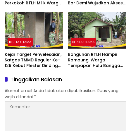
Perkokoh RTLH Milik Warga
Bor Demi Wujudkan Akses
Tempapan Hulu
Air Bersih
BERITA UTAMA
BERITA UTAMA
Kejar Target Penyelesaian,
Bangunan RTLH Hampir
Satgas TMMD Reguler Ke-
Rampung, Warga
129 Kebut Plester Dinding
Tempapan Hulu Bangga
Luar MCK RTLH
dengan Program TMMD
Reguler Ke-129
Tinggalkan Balasan
Alamat email Anda tidak akan dipublikasikan.
Ruas yang
wajib ditandai
*