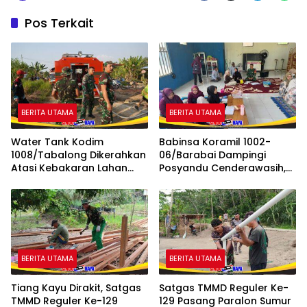
Pos Terkait
BERITA UTAMA
BERITA UTAMA
Water Tank Kodim
Babinsa Koramil 1002-
1008/Tabalong Dikerahkan
06/Barabai Dampingi
Atasi Kebakaran Lahan
Posyandu Cenderawasih,
Seluas 0,5 Hektare
Perkuat Upaya Cegah
Stunting
BERITA UTAMA
BERITA UTAMA
Tiang Kayu Dirakit, Satgas
Satgas TMMD Reguler Ke-
TMMD Reguler Ke-129
129 Pasang Paralon Sumur