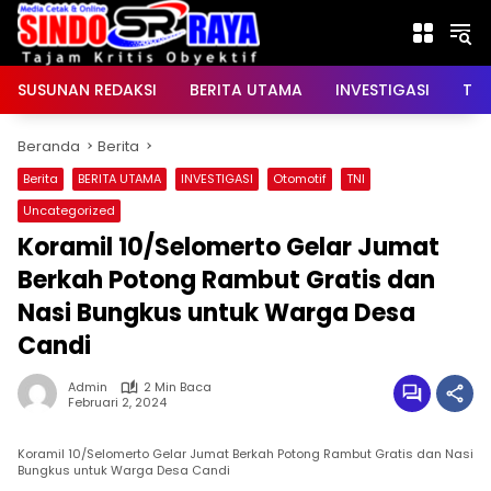
Langsung
ke
konten
SUSUNAN REDAKSI
BERITA UTAMA
INVESTIGASI
TNI
Beranda
Berita
Berita
BERITA UTAMA
INVESTIGASI
Otomotif
TNI
Uncategorized
Koramil 10/Selomerto Gelar Jumat
Berkah Potong Rambut Gratis dan
Nasi Bungkus untuk Warga Desa
Candi
Admin
2 Min Baca
Februari 2, 2024
Koramil 10/Selomerto Gelar Jumat Berkah Potong Rambut Gratis dan Nasi
Bungkus untuk Warga Desa Candi