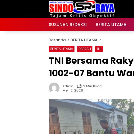
Langsung
ke
konten
SUSUNAN REDAKSI
BERITA UTAMA
Beranda
BERITA UTAMA
BERITA UTAMA
DAERAH
TNI
TNI Bersama Raky
1002-07 Bantu Wa
Admin
2 Min Baca
Mei 12, 2026