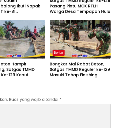
tel Kodim
Satgas TMMD Reguler Ke-129
balong Ikuti Napak
Pasang Pintu MCK RTLH
UT ke-81
Warga Desa Tempapan Hulu
ekaan RI, Wujud
rmatan kepada Jasa
an
Berita
Beton Hampir
Bongkar Mal Rabat Beton,
g, Satgas TMMD
Satgas TMMD Reguler ke-129
 Ke-129 Kebut
Masuki Tahap Finishing
saian Pekerjaan
kan.
Ruas yang wajib ditandai
*