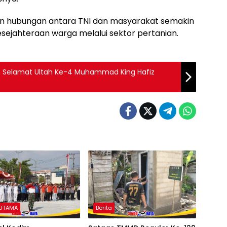
kan hubungan antara TNI dan masyarakat semakin
ejahteraan warga melalui sektor pertanian.
 Selamat Ultah Ke-4 Muhammad King Hafiz
 UTAMA
Berita