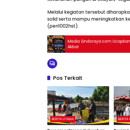
Melalui kegiatan tersebut diharap
solid serta mampu meningkatkan kes
(pen1002hst).
Media Sindoraya.com Ucapkan
Akbar
Pos Terkait
BERITA UTAMA
BERITA