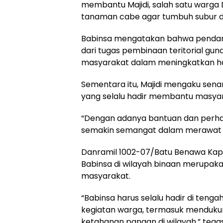
membantu Majidi, salah satu warga
tanaman cabe agar tumbuh subur d
Babinsa mengatakan bahwa pendam
dari tugas pembinaan teritorial g
masyarakat dalam meningkatkan has
Sementara itu, Majidi mengaku sena
yang selalu hadir membantu masyara
“Dengan adanya bantuan dan perhat
semakin semangat dalam merawat t
Danramil 1002-07/Batu Benawa Kapt
Babinsa di wilayah binaan merupak
masyarakat.
“Babinsa harus selalu hadir di teng
kegiatan warga, termasuk menduku
ketahanan pangan di wilayah,” tega