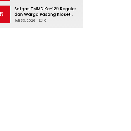
Selesai Tepat Waktu
Satgas TMMD Ke-129 Reguler
5
dan Warga Pasang Kloset
MCK, Wujudkan Fasilitas
Juli 30, 2026
0
Sanitasi yang Layak