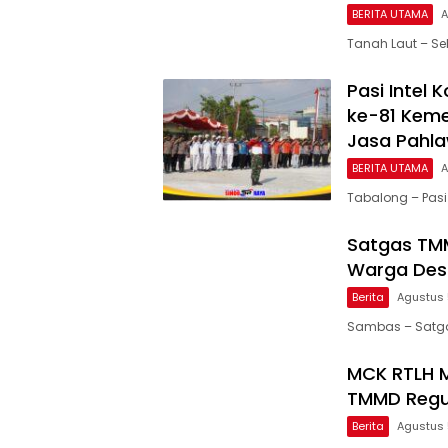
BERITA UTAMA
A
Tanah Laut – Se
Pasi Intel 
ke-81 Kem
Jasa Pahl
BERITA UTAMA
A
Tabalong – Pasi
Satgas TMM
Warga Des
Berita
Agustus 
Sambas – Satga
MCK RTLH M
TMMD Regul
Berita
Agustus 