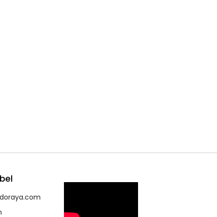
bel
ndoraya.com
h