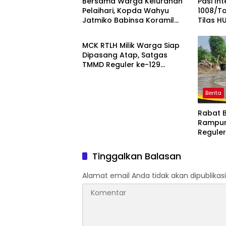
Bersama Warga Kelurahan
Pasi In
Pelaihari, Kopda Wahyu
1008/Ta
Jatmiko Babinsa Koramil
Tilas H
Berita
1009-02/Pelaihari Bersih-
Kemerd
bersih Sungai
Pengho
MCK RTLH Milik Warga Siap
Pahlaw
Dipasang Atap, Satgas
TMMD Reguler ke-129
Percepat Penyelesaian
Berita
Rabat 
Rampun
Reguler
Penyele
Tinggalkan Balasan
Alamat email Anda tidak akan dipublikasi