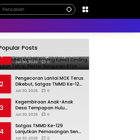
Popular Posts
Satgas TMMD Ke-129 Pasang
1
Kawat Dinding, Persiapkan
Tahap Plester Bangunan RTLH
Juli 30, 2026
0
Pengecoran Lantai MCK Terus
2
Dikebut, Satgas TMMD Ke-129
Kodim 1208/Sambas
Juli 30, 2026
0
Optimistis Selesai Tepat
Waktu
Kegembiraan Anak-Anak
3
Desa Tempapan Hulu
Terpancar Saat Nikmati Air
Juli 30, 2026
0
Bersih dari Sumur Bor
Program TMMD Ke-129
Satgas TMMD Ke-129
4
Lanjutkan Pemasangan Seng
RTLH, Optimistis Program
Juli 30, 2026
0