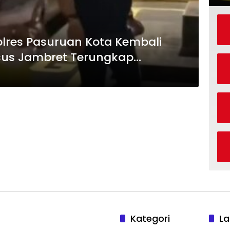
lres Pasuruan Kota Kembali
sus Jambret Terungkap
Kategori
La