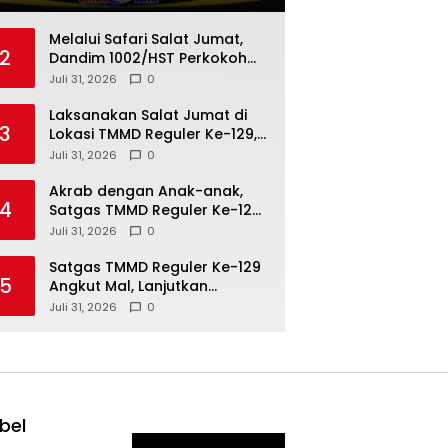
Bola Gubernur Cup Road
Pangdam Cup TA 2026
Melalui Safari Salat Jumat,
2
Dandim 1002/HST Perkokoh
Sinergi dengan Masyarakat
Juli 31, 2026
0
Laksanakan Salat Jumat di
3
Lokasi TMMD Reguler Ke-129,
Bukti Kedekatan Satgas
Juli 31, 2026
0
Kodim 1208/Sambas dengan
Warga Tempapan Hulu
Akrab dengan Anak-anak,
4
Satgas TMMD Reguler Ke-129
Ciptakan Suasana Penuh
Juli 31, 2026
0
Keceriaan di Desa Tempapan
Hulu
Satgas TMMD Reguler Ke-129
5
Angkut Mal, Lanjutkan
Pengerjaan Rabat Beton
Juli 31, 2026
0
bel