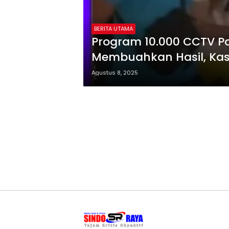
BERITA UTAMA
Program 10.000 CCTV Po
Membuahkan Hasil, Ka
Tersangka Diamankan
Agustus 8, 2025