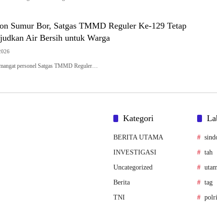
lon Sumur Bor, Satgas TMMD Reguler Ke-129 Tetap
udkan Air Bersih untuk Warga
2026
mangat personel Satgas TMMD Reguler…
Kategori
La
BERITA UTAMA
sind
INVESTIGASI
tah
Uncategorized
uta
Berita
tag
TNI
polr