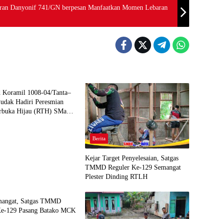
aran Danyonif 741/GN berpesan Manfaatkan Momen Lebaran
 UTAMA
d Koramil 1008-04/Tanta–
udak Hadiri Peresmian
rbuka Hijau (RTH) SMaRT
adangin
Berita
Kejar Target Penyelesaian, Satgas
TMMD Reguler Ke-129 Semangat
Plester Dinding RTLH
mangat, Satgas TMMD
Ke-129 Pasang Batako MCK