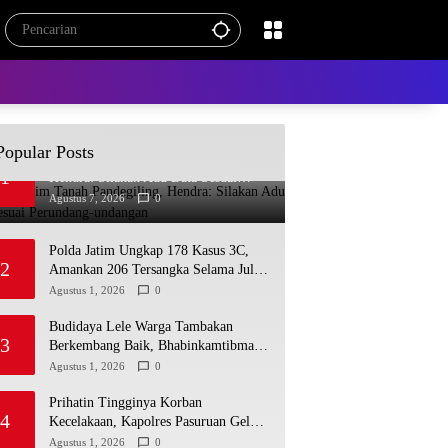
Popular Posts
Saling Klaim Tanah Pandegiling,
1
Hendra: Silakan Adu Data Sesuai
Perundang-undangan
Agustus 7, 2026
0
Polda Jatim Ungkap 178 Kasus 3C,
2
Amankan 206 Tersangka Selama Juli
2026
Agustus 1, 2026
0
Budidaya Lele Warga Tambakan
3
Berkembang Baik, Bhabinkamtibmas
Dukung Program Pekarangan Bergizi
Agustus 1, 2026
0
Prihatin Tingginya Korban
4
Kecelakaan, Kapolres Pasuruan Gelar
Salat Ghaib dan Doa Bersama
Agustus 1, 2026
0