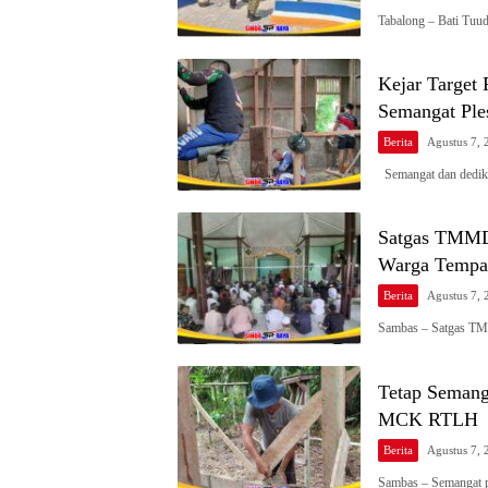
Tabalong – Bati Tu
Kejar Target
Semangat Ple
Berita
Agustus 7, 
Semangat dan dedi
Satgas TMMD 
Warga Tempap
Berita
Agustus 7, 
Sambas – Satgas T
Tetap Semang
MCK RTLH
Berita
Agustus 7, 
Sambas – Semangat