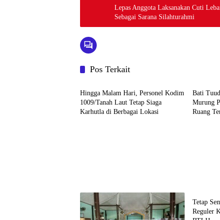
Lepas Anggota Laksanakan Cuti Leb
Sebagai Sarana Silahturahmi
Pos Terkait
BERITA UTAMA
BERITA
Hingga Malam Hari, Personel Kodim
Bati Tuu
1009/Tanah Laut Tetap Siaga
Murung P
Karhutla di Berbagai Lokasi
Ruang Te
di Desa P
Berita
Tetap Se
Reguler 