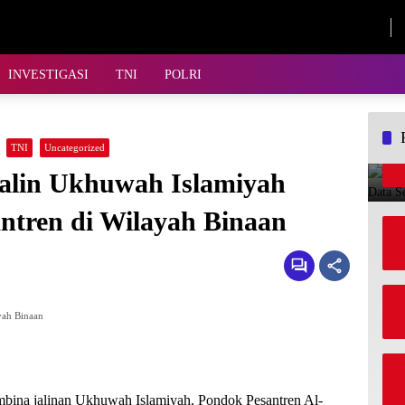
Jumat, 7 Agustus 2026
INVESTIGASI
TNI
POLRI
TNI
Uncategorized
alin Ukhuwah Islamiyah
ntren di Wilayah Binaan
yah Binaan
ina jalinan Ukhuwah Islamiyah, Pondok Pesantren Al-