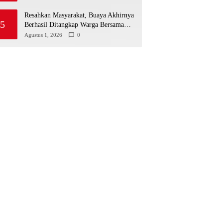
Resahkan Masyarakat, Buaya Akhirnya
5
Berhasil Ditangkap Warga Bersama
Babinsa Koramil 04/Jawai
Agustus 1, 2026
0