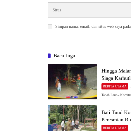
Simpan nama, email, dan situs web saya pada
Baca Juga
Hingga Malam
Siaga Karhutl
BERITA UTAMA
Tanah Laut – Komit
Bati Tuud Ko
Peresmian Ru
BERITA UTAMA