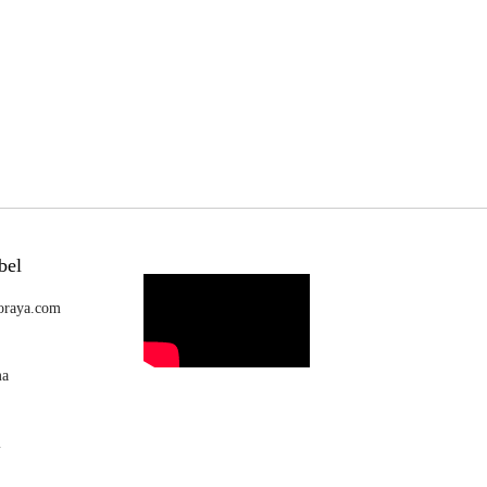
bel
oraya.com
ma
i