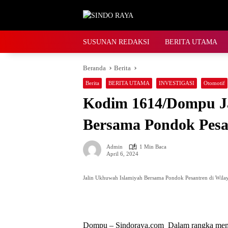
Langsung
ke
konten
SUSUNAN REDAKSI
BERITA UTAMA
Beranda
Berita
Berita
BERITA UTAMA
INVESTIGASI
Otomotif
Kodim 1614/Dompu J
Bersama Pondok Pesa
Admin
1 Min Baca
April 6, 2024
Jalin Ukhuwah Islamiyah Bersama Pondok Pesantren di Wila
Dompu – Sindoraya.com Dalam rangka memb